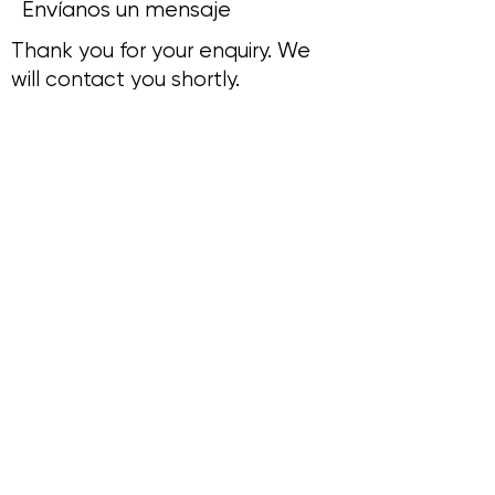
Envíanos un mensaje
Thank you for your enquiry. We
will contact you shortly.
Teléfono:
+65 9858 1308
Dirección:
Sin Ming Plaza, #01-18, 6 Sin Ming Rd,
Singapur 575585
ENLACES
CUENTAS
RÁPIDOS
Casa
Iniciar sesión /
Sobre nosotros
Registrarse