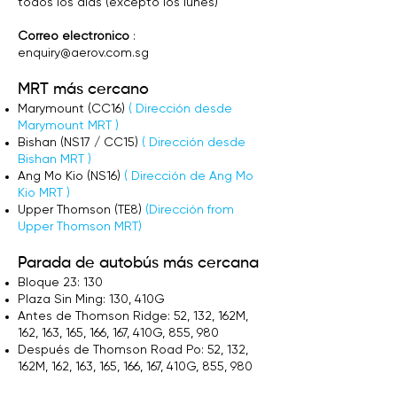
todos los días (excepto los lunes)
Correo electrónico
:
enquiry@aerov.com.sg
MRT más cercano
Marymount (CC16)
(
Dirección desde
Marymount MRT
)
Bishan (NS17 / CC15)
(
Dirección desde
Bishan MRT
)
Ang Mo Kio (NS16)
(
Dirección de Ang Mo
Kio MRT
)
Upper Thomson (TE8)
(
Dirección
from
Upper Thomson MRT)
Parada de autobús más cercana
Bloque 23: 130
Plaza Sin Ming: 130, 410G
Antes de Thomson Ridge: 52, 132, 162M,
162, 163, 165, 166, 167, 410G, 855, 980
Después de Thomson Road Po: 52, 132,
162M, 162, 163, 165, 166, 167, 410G, 855, 980