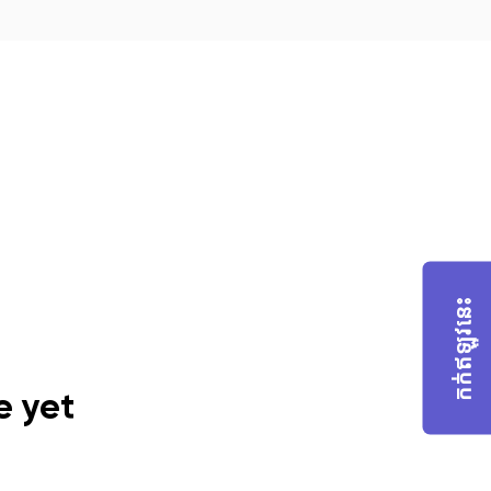
កក់​ឥឡូវនេះ
e yet