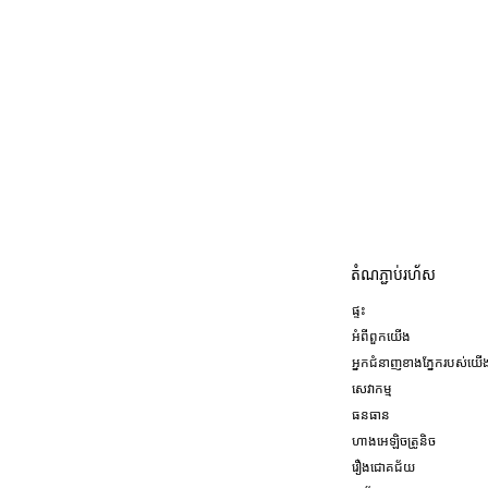
តំណ​ភ្ជាប់​រហ័ស
ផ្ទះ
អំពី​ពួក​យើង
អ្នកជំនាញខាងភ្នែករបស់យើ
សេវាកម្ម
ធនធាន
ហាងអេឡិចត្រូនិច
រឿង​ជោគជ័យ