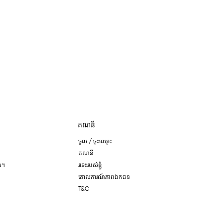
គណនី
ចូល / ចុះឈ្មោះ
គណនី
ង។
រទេះរបស់ខ្ញុំ
គោលការណ៍​ភាព​ឯកជន
T&C