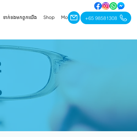
+65 98581308
ទាក់ទង​មក​ពួក​យើង
Shop
More
ET