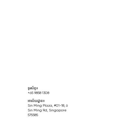
ទូរស័ព្ទ៖
+65 9858 1308
អាស័យដ្ឋាន៖
Sin Ming Plaza, #01-18, 6
Sin Ming Rd, Singapore
575585