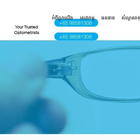
អំពី​ពួក​យើង
សេវាកម្ម
ធនធាន
សំណួរគេស
+65 98581308
VI
Your Trusted
Optometrists
+65 98581308