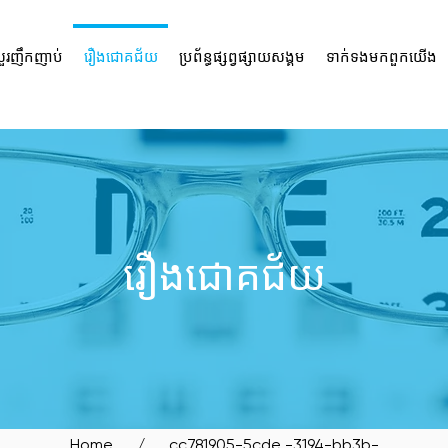
ួរញឹកញាប់
រឿង​ជោគជ័យ
ប្រព័ន្ធ​ផ្សព្វផ្សាយ​សង្គម
ទាក់ទង​មក​ពួក​យើង
SIT OUR BIDADARI OUTL
រឿង​ជោគជ័យ
Home
/ _cc781905-5cde -3194-bb3b-