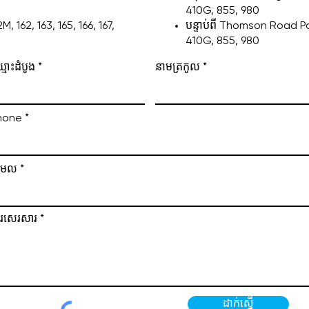
410G, 855, 980
, 162, 163, 165, 166, 167,
បន្ទាប់ពី Thomson Road Po: 
410G, 855, 980
មោះដំបូង
នាមត្រកូល
hone
ីមែល
រសេរសារ
ដាក់ស្នើ