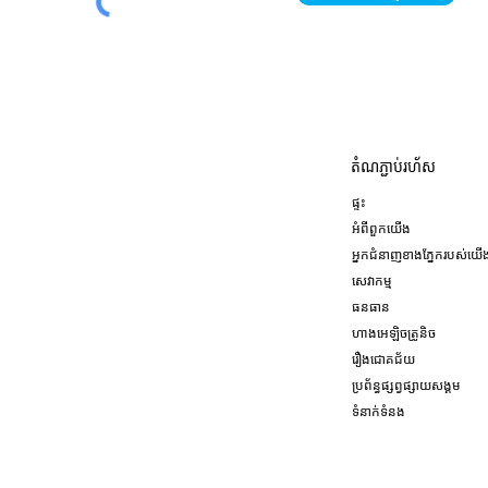
តំណ​ភ្ជាប់​រហ័ស
ផ្ទះ
អំពី​ពួក​យើង
អ្នកជំនាញខាងភ្នែករបស់យើ
សេវាកម្ម
ធនធាន
ហាងអេឡិចត្រូនិច
រឿង​ជោគជ័យ
ប្រព័ន្ធ​ផ្សព្វផ្សាយ​សង្គម
ទំនាក់ទំនង