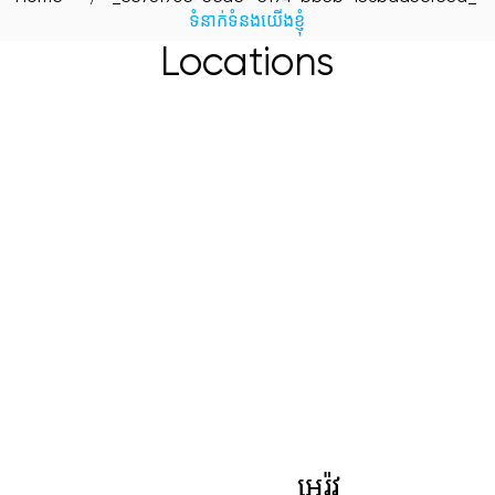
ទំនាក់ទំនងយើងខ្ញុំ
Locations
អេរ៉ូវ