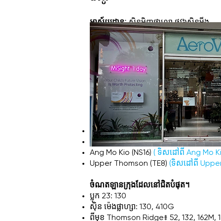
​អាស័យដ្ឋានៈ
ស៊ិនមិញផ្លាហ្សា ផ្លូវ៦ស៊ិនមីង,
#01-18 សិង្ហបុរី 575585
ទូរស័ព្ទ
៖
+65 9858 1308
ម៉ោងបើក
៖ 12:00 - 08:00 យប់ រៀងរាល់ថ្ងៃ 
អ៊ីមែល
៖
enquiry@aerov.com.sg
MRT ដែលនៅជិតបំផុត។
Marymount (CC16)
(
ទិសដៅពី Marymo
Bishan (NS17 / CC15)
(
ទិសដៅពី Bisha
Ang Mo Kio (NS16)
(
ទិសដៅពី Ang Mo K
Upper Thomson (TE8)
(ទិសដៅពី Upp
ចំណតឡានក្រុងដែលនៅជិតបំផុត។
ប្លុក 23: 130
ស៊ិន ម៉េងផ្លាហ្សា: 130, 410G
ពីមុខ Thomson Ridge៖ 52, 132, 162M, 162