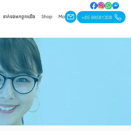
+65 98581308
ទាក់ទង​មក​ពួក​យើង
Shop
More
ET