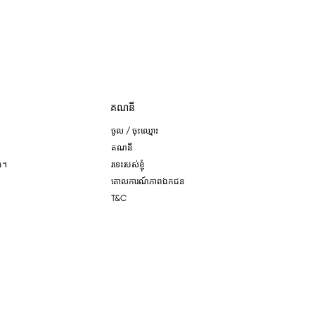
គណនី
ចូល / ចុះឈ្មោះ
គណនី
ង។
រទេះរបស់ខ្ញុំ
គោលការណ៍​ភាព​ឯកជន
T&C