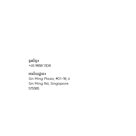
ទូរស័ព្ទ៖
+65 9858 1308
អាស័យដ្ឋាន៖
Sin Ming Plaza, #01-18, 6
Sin Ming Rd, Singapore
575585