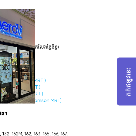
លូវ៦ស៊ិនមីង,
 រៀងរាល់ថ្ងៃ (លើកលែងថ្ងៃច័ន្ទ)
com.sg
កក់​ឥឡូវនេះ
ៅពី Marymount MRT
)
សដៅពី Bishan MRT
)
ពី Ang Mo Kio MRT
)
ិសដៅពី Upper Thomson MRT)
ុត។
32, 162M, 162, 163, 165, 166, 167,