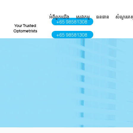
អំពី​ពួក​យើង
សេវាកម្ម
ធនធាន
សំណួរគេស
+65 98581308
VI
Your Trusted
Optometrists
+65 98581308