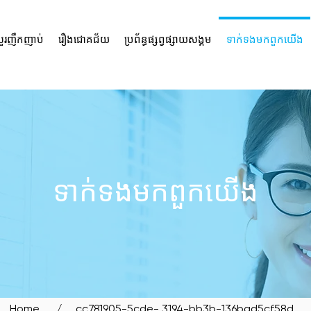
ួរញឹកញាប់
រឿង​ជោគជ័យ
ប្រព័ន្ធ​ផ្សព្វផ្សាយ​សង្គម
ទាក់ទង​មក​ពួក​យើង
SIT OUR BIDADARI OUTL
ទាក់ទង​មក​ពួក​យើង
Home
/ _cc781905-5cde- 3194-bb3b-136bad5cf58d_