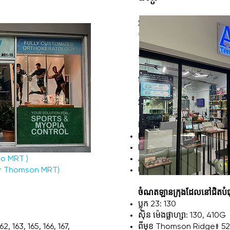
​អាស័យដ្ឋានៈ
ស៊ិនមិញផ្លាហ្សា ផ្
#01-18 សិង្ហបុរី 575585
ទូរស័ព្ទ
៖
+65 9858 1308
(លើកលែងថ្ងៃច័ន្ទ)
ម៉ោងបើក
៖ 12:00 - 08:00 យប់
អ៊ីមែល
៖
enquiry@aerov.
MRT ដែលនៅជិតបំផុត។
unt MRT
)
Marymount (CC16)
(
ទិសដ
n MRT
)
Bishan (NS17 / CC15)
(
ទិ
io MRT
)
Ang Mo Kio (NS16)
(
ទិសដៅ
er Thomson MRT)
Upper Thomson (TE8)
(ទ
ចំណតឡានក្រុងដែលនៅជិតបំផ
ប្លុក 23: 130
ស៊ិន ម៉េងផ្លាហ្សា: 130, 410G
, 163, 165, 166, 167,
ពីមុខ Thomson Ridge៖ 52, 1