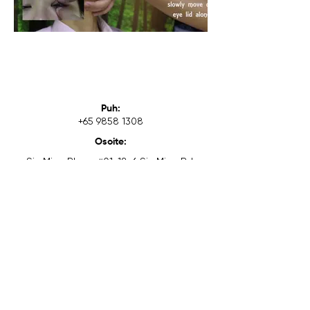
Puh:
+65 9858 1308
Osoite:
Sin Ming Plaza, #01-18, 6 Sin Ming Rd,
Singapore 575585
PIKALINKIT
TILIT
Koti
Kirjaudu / Rekisteröidy
Meistä
Tili
Optometristimme
Kärryni
Palvelut
Tietosuojakäytäntö