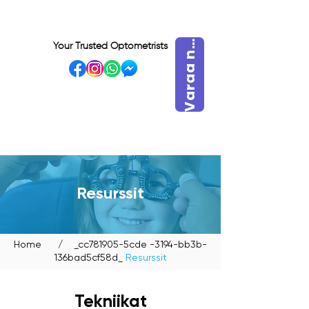
a
r
a
a
V
y
t
Your Trusted Optometrists
n
VISIT OUR BIDADARI
OUTLET
Resurssit
Home
/ _cc781905-5cde -3194-bb3b-
136bad5cf58d_
Resurssit
Tekniikat