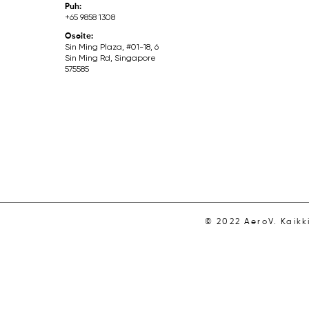
Puh:
+65 9858 1308
Osoite:
Sin Ming Plaza, #01-18, 6
Sin Ming Rd, Singapore
575585
© 2022 AeroV. Kaikk