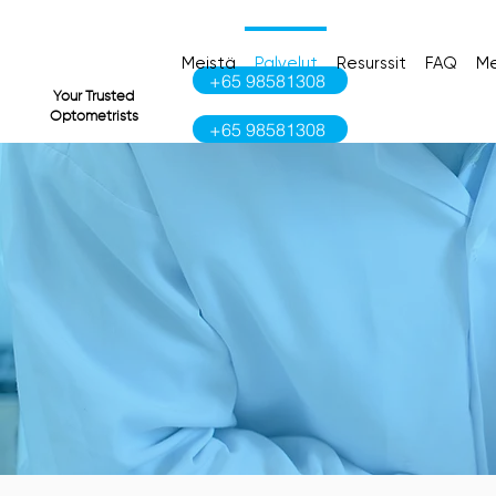
Meistä
Palvelut
Resurssit
FAQ
Me
+65 98581308
VI
Your Trusted
Optometrists
+65 98581308