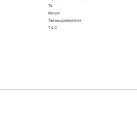
Tili
Kärryni
Tietosuojakäytäntö
T & C