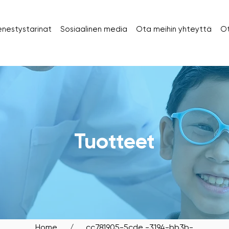
nestystarinat
Sosiaalinen media
Ota meihin yhteyttä
Ot
SIT OUR BIDADARI OUTL
Tuotteet
Home
/
_cc781905-5cde -3194-bb3b-