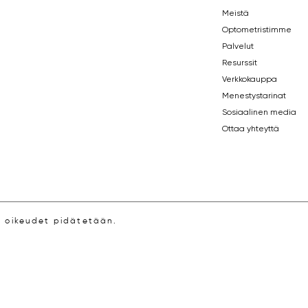
Meistä
Optometristimme
Palvelut
Resurssit
Verkkokauppa
Menestystarinat
Sosiaalinen media
Ottaa yhteyttä
i oikeudet pidätetään.