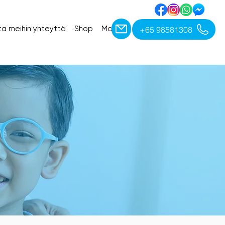
+65 98581308
a meihin yhteyttä
Shop
More
ET