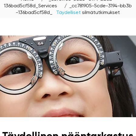
136bad5cf58d_Services
/ _cc781905-5cde-3194-bb3b
-136bad5cf58d_
Täydelliset
silmätutkimukset