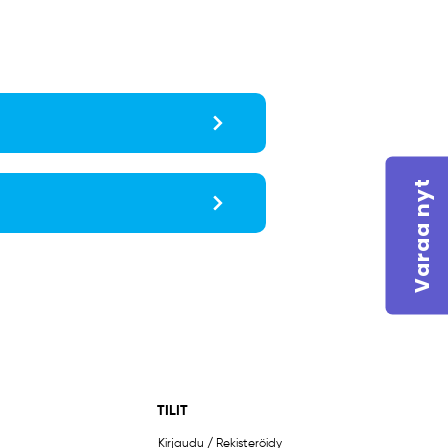
:
Varaa nyt
TILIT
Kirjaudu / Rekisteröidy