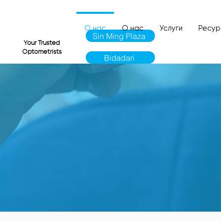
О нас
О нас
Услуги
Ресу
Sin Ming Plaza
VI
Your Trusted
Optometrists
Bidadari