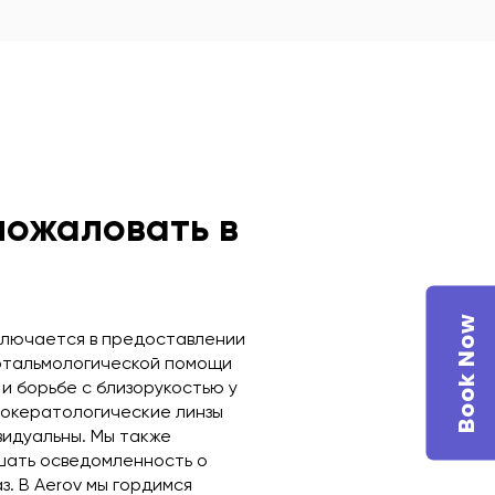
пожаловать в
Book Now
ключается в предоставлении
фтальмологической помощи
и борьбе с близорукостью у
токератологические линзы
идуальны. Мы также
шать осведомленность о
з. В Aerov мы гордимся