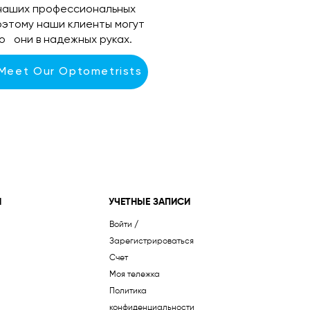
наших профессиональных
поэтому наши клиенты могут
то они в надежных руках.
 Meet Our Optometrists
И
УЧЕТНЫЕ ЗАПИСИ
Войти /
Зарегистрироваться
Счет
Моя тележка
Политика
конфиденциальности