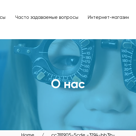
рсы
Часто задаваемые вопросы
Интернет-магазин
SIT OUR BIDADARI OUTL
О нас
Home
/ _cc781905-5cde -3194-bb3b-