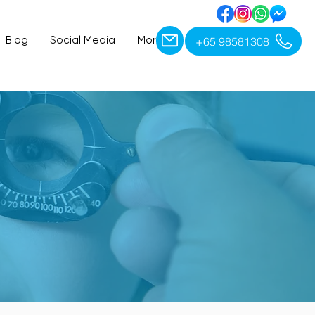
+65 98581308
Blog
Social Media
More
ET