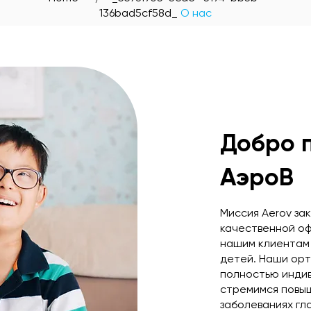
136bad5cf58d_
О нас
Добро 
АэроВ
Миссия Aerov за
качественной о
нашим клиентам 
детей. Наши ор
полностью индив
стремимся повы
заболеваниях гла