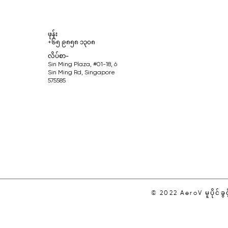
ဖုန်း
+၆၅ ၉၈၅၈ ၁၃၀၈
လိပ်စာ-
Sin Ming Plaza, #01-18, 6
Sin Ming Rd, Singapore
575585
© 2022 AeroV မူပိုင်ခွင်