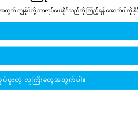
အတွက် ကျွန်ုပ်တို့ ဘာလုပ်ပေးနိုင်သည်ကို ကြည့်ရန် အောက်ပါကို နှိပ
ပ်ဖူးတဲ့ လူကြီးတွေအတွက်ပါ။