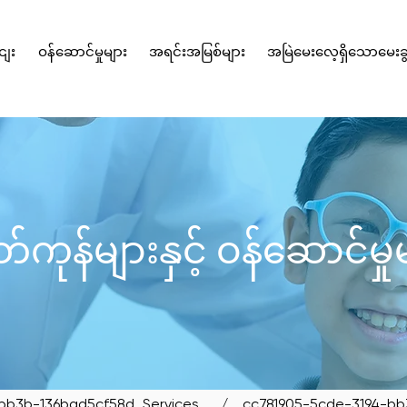
ငျး
ဝန်ဆောင်မှုများ
အရင်းအမြစ်များ
အမြဲမေးလေ့ရှိသောမေးခွ
SIT OUR BIDADARI OUTL
်ကုန်များနှင့် ဝန်ဆောင်မှု
-bb3b-136bad5cf58d_Services
/ _cc781905-5cde-3194-bb3