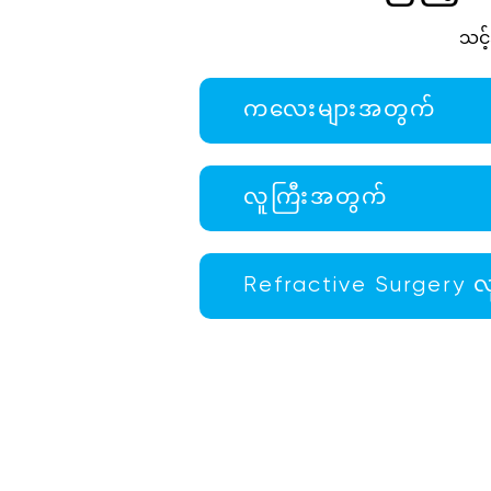
သင့်
ကလေးများအတွက်
လူကြီးအတွက်
Refractive Surgery လု