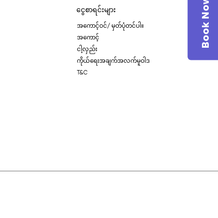
Book Now
ငွေစာရင်းများ
အကောင့်ဝင်/ မှတ်ပုံတင်ပါ။
အကောင့်
ငါ့လှည်း
ကိုယ်ရေးအချက်အလက်မူဝါဒ
T&C