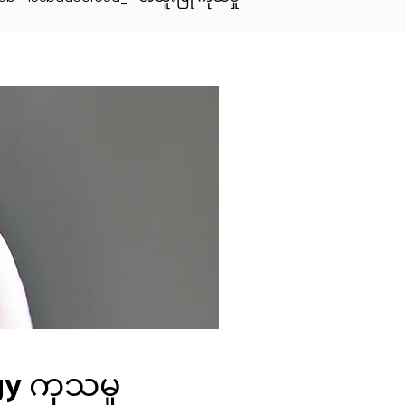
y ကုသမှု