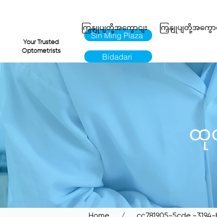
ကြှနျုပျတို့အကွောငျး
ကြှနျုပျတို့အကွော
Sin Ming Plaza
VI
Your Trusted
Optometrists
Bidadari
ထုတ
Home
/
_cc781905-5cde -3194