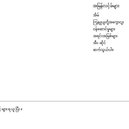
အမြန်လင့်ခ်များ
အိမ်
ကြှနျုပျတို့အကွောငျး
ဝန်ဆောင်မှုများ
အရင်းအမြစ်များ
အီး-ဆိုင်
ဆက်သွယ်ပါ။
့များရယူပြီး။