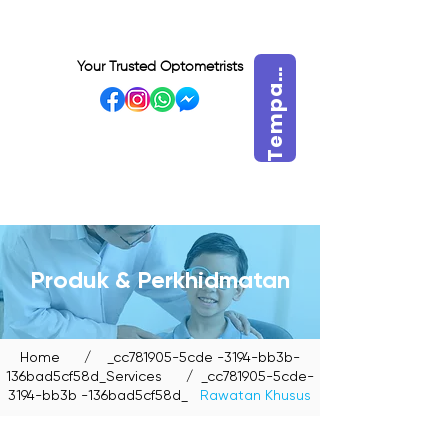
e
m
p
s
e
k
a
r
a
n
Your Trusted Optometrists
T
h
g
a
VISIT OUR BIDADARI
OUTLET
Produk & Perkhidmatan
Home
/
_cc781905-5cde -3194-bb3b-
136bad5cf58d_Services
/ _cc781905-5cde-
3194-bb3b -136bad5cf58d_
Rawatan Khusus