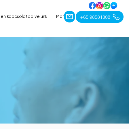
+65 98581308
jen kapcsolatba velünk
More
ET