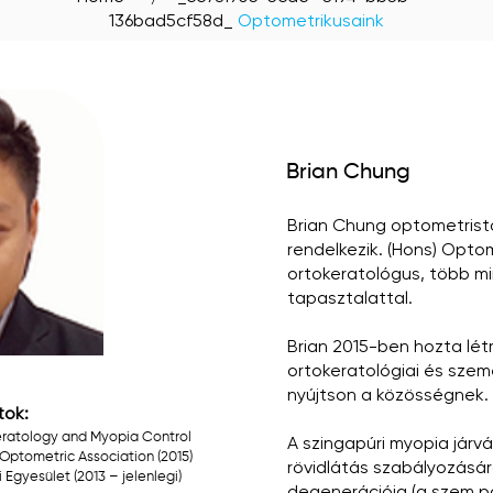
136bad5cf58d_
Optometrikusaink
Brian Chung
Brian Chung optometrista
rendelkezik. (Hons) Opto
ortokeratológus, több mi
tapasztalattal.
Brian 2015-ben hozta lét
ortokeratológiai és szem
nyújtson a közösségnek.
tok:
ratology and Myopia Control
A szingapúri myopia járv
Optometric Association (2015)
rövidlátás szabályozásár
Egyesület (2013 – jelenlegi)