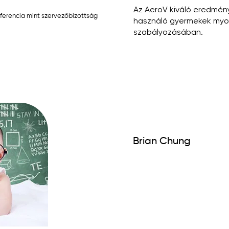
Az AeroV kiváló eredmény
onferencia mint szervezőbizottság
használó gyermekek myop
szabályozásában.
Brian Chung