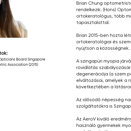
Brian Chung optometrista
rendelkezik. (Hons) Opto
ortokeratológus, több mi
tapasztalattal.
Brian 2015-ben hozta lét
ortokeratológiai és szem
nyújtson a közösségnek.
tok:
Opticians Board Singapore
A szingapúri myopia járv
ric Association (2015)
rövidlátás szabályozásár
degenerációja (a szem po
elváltozásai, amelyek a 
következtében a látásrom
Az idősödő népesség nag
szolgáltatókra is Szinga
Az AeroV kiváló eredmény
használó gyermekek myop