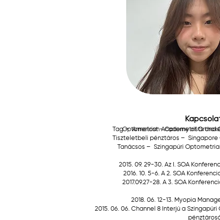
Kapcsola
Tag –
Optometrist - Optometrists and 
American Academy of Orthoke
Tiszteletbeli pénztáros –
Singapore 
Tanácsos –
Szingapúri Optometriai 
2015. 09. 29-30. Az I. SOA Konferen
2016. 10. 5-6. A 2. SOA Konferenc
2017.09.27-28. A 3. SOA Konferenc
2018. 06. 12-13. Myopia Mana
2015. 06. 06. Channel 8 Interjú a Szingapúr
pénztáros