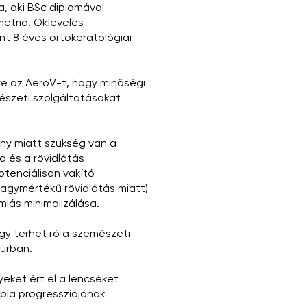
, aki BSc diplomával
metria. Okleveles
nt 8 éves ortokeratológiai
re az AeroV-t, hogy minőségi
észeti szolgáltatásokat
ány miatt szükség van a
a és a rövidlátás
tenciálisan vakító
nagymértékű rövidlátás miatt)
lás minimalizálása.
y terhet ró a szemészeti
púrban.
eket ért el a lencséket
ia progressziójának