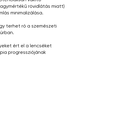
tenciálisan vakító
nagymértékű rövidlátás miatt)
lás minimalizálása.
y terhet ró a szemészeti
púrban.
eket ért el a lencséket
ia progressziójának