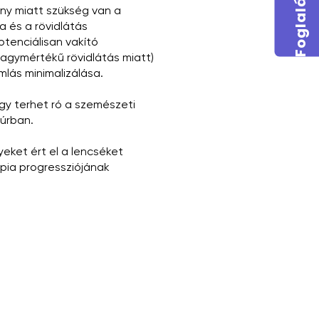
o
ány miatt szükség van a
a és a rövidlátás
tenciálisan vakító
nagymértékű rövidlátás miatt)
lás minimalizálása.
y terhet ró a szemészeti
púrban.
eket ért el a lencséket
ia progressziójának