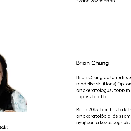
szabályozásában.
Brian Chung
Brian Chung optometrista
rendelkezik. (Hons) Opto
ortokeratológus, több mi
tapasztalattal.
Brian 2015-ben hozta lét
ortokeratológiai és szem
nyújtson a közösségnek.
tok: