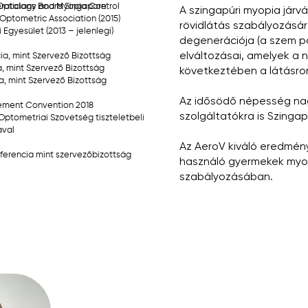
Opticians Board Singapore
ratology and Myopia Control
A szingapúri myopia járv
Optometric Association (2015)
rövidlátás szabályozásár
Egyesület (2013 – jelenlegi)
degenerációja (a szem po
elváltozásai, amelyek a 
cia, mint Szervező Bizottság
ia, mint Szervező Bizottság
következtében a látásrom
ia, mint Szervező Bizottság
Az idősödő népesség nag
gement Convention 2018
szolgáltatókra is Szinga
i Optometriai Szövetség tiszteletbeli
ával
Az AeroV kiváló eredmény
onferencia mint szervezőbizottság
használó gyermekek myop
szabályozásában.