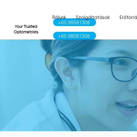
Rólunk
Szolgáltatások
Erőforr
+65 98581308
VI
Your Trusted
Optometrists
+65 98581308