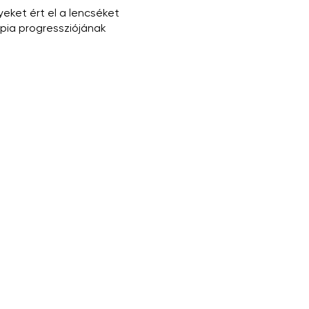
eket ért el a lencséket
ia progressziójának