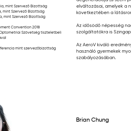
degenerációja (a szem po
elváltozásai, amelyek a 
cia, mint Szervező Bizottság
ia, mint Szervező Bizottság
következtében a látásrom
ia, mint Szervező Bizottság
Az idősödő népesség nag
gement Convention 2018
szolgáltatókra is Szinga
i Optometriai Szövetség tiszteletbeli
ával
Az AeroV kiváló eredmény
onferencia mint szervezőbizottság
használó gyermekek myop
szabályozásában.
Brian Chung