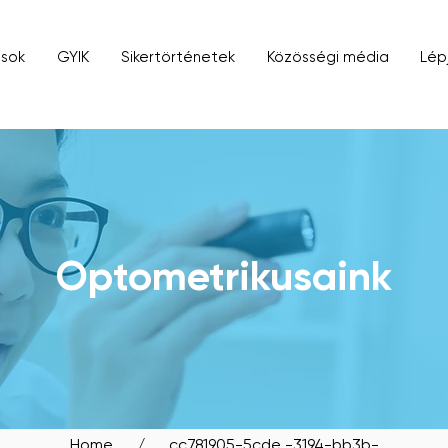
ások
GYIK
Sikertörténetek
Közösségi média
Lép
SIT OUR BIDADARI OUTL
Optometrikusaink
Home
/ _cc781905-5cde -3194-bb3b-