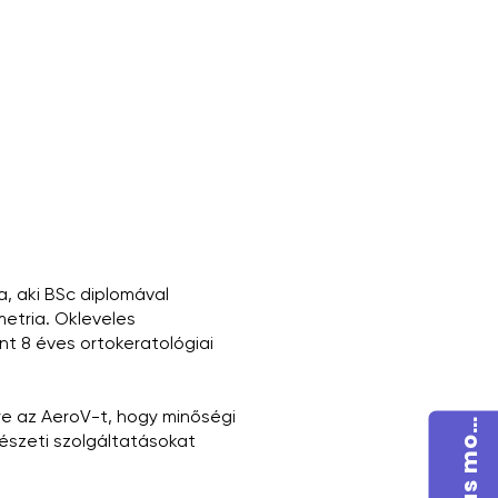
, aki BSc diplomával
metria. Okleveles
nt 8 éves ortokeratológiai
o
g
l
a
l
á
s
m
s
re az AeroV-t, hogy minőségi
F
t
észeti szolgáltatásokat