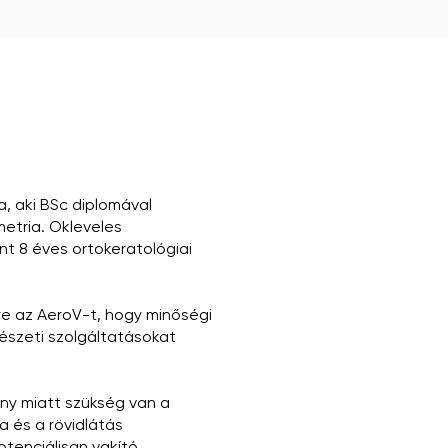
, aki BSc diplomával
metria. Okleveles
nt 8 éves ortokeratológiai
re az AeroV-t, hogy minőségi
észeti szolgáltatásokat
ány miatt szükség van a
a és a rövidlátás