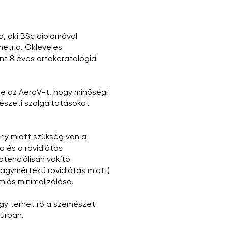
, aki BSc diplomával
metria. Okleveles
nt 8 éves ortokeratológiai
re az AeroV-t, hogy minőségi
észeti szolgáltatásokat
ány miatt szükség van a
a és a rövidlátás
tenciálisan vakító
nagymértékű rövidlátás miatt)
lás minimalizálása.
y terhet ró a szemészeti
púrban.