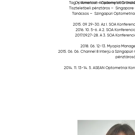
Tag –
Optometrist - Optometrists and 
American Academy of Orthoke
Tiszteletbeli pénztáros –
Singapore 
Tanácsos –
Szingapúri Optometriai 
2015. 09. 29-30. Az I. SOA Konferen
2016. 10. 5-6. A 2. SOA Konferenc
2017.09.27-28. A 3. SOA Konferenc
2018. 06. 12-13. Myopia Mana
2015. 06. 06. Channel 8 Interjú a Szingapúr
pénztáros
2014. 11. 13-14. 5. ASEAN Optometriai K