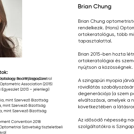
Brian Chung
Brian Chung optometrista
rendelkezik. (Hons) Opto
ortokeratológus, több mi
tapasztalattal.
Brian 2015-ben hozta lét
ortokeratológiai és szem
nyújtson a közösségnek.
tok:
Opticians Board Singapore
ratology and Myopia Control
A szingapúri myopia járv
Optometric Association (2015)
rövidlátás szabályozásár
Egyesület (2013 – jelenlegi)
degenerációja (a szem po
elváltozásai, amelyek a 
cia, mint Szervező Bizottság
ia, mint Szervező Bizottság
következtében a látásrom
ia, mint Szervező Bizottság
Az idősödő népesség nag
gement Convention 2018
szolgáltatókra is Szinga
i Optometriai Szövetség tiszteletbeli
ával