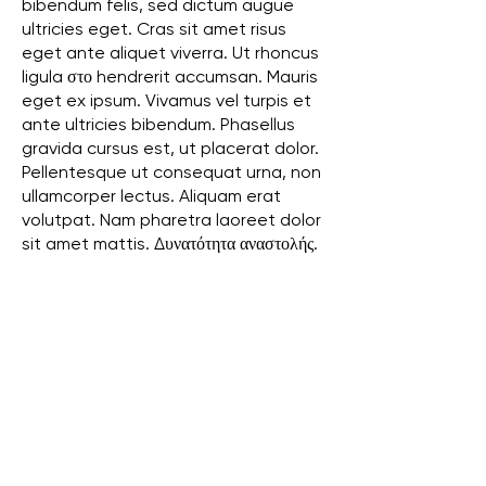
bibendum felis, sed dictum augue
ultricies eget. Cras sit amet risus
eget ante aliquet viverra. Ut rhoncus
ligula στο hendrerit accumsan. Mauris
eget ex ipsum. Vivamus vel turpis et
ante ultricies bibendum. Phasellus
gravida cursus est, ut placerat dolor.
Pellentesque ut consequat urna, non
ullamcorper lectus. Aliquam erat
volutpat. Nam pharetra laoreet dolor
sit amet mattis. Δυνατότητα αναστολής.
Τηλ:
+65 9858 1308
Διεύθυνση:
Sin Ming Plaza, #01-18, 6 Sin Ming Rd,
Σιγκαπούρη 575585