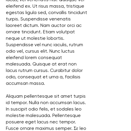
lacus, vel venenatis nisi. Quisque vel
eleifend ex. Ut risus massa, tristique
egestas ligula sed, convallis tincidunt
turpis. Suspendisse venenatis
laoreet dictum. Nam auctor orci ac
ornare tincidunt. Etiam volutpat
neque ut molestie lobortis.
Suspendisse vel nunc iaculis, rutrum
odio vel, cursus elit. Nunc luctus
eleifend lorem consequat
malesuada. Quisque at erat non
lacus rutrum cursus. Curabitur dolor
odio, consequat et urna a, facilisis
accumsan massa.
Aliquam pellentesque sit amet turpis
id tempor. Nulla non accumsan lacus.
In suscipit odio felis, et sodales leo
molestie malesuada. Pellentesque
posuere eget lacus nec tempor.
Fusce ornare maximus semper. Σε leo