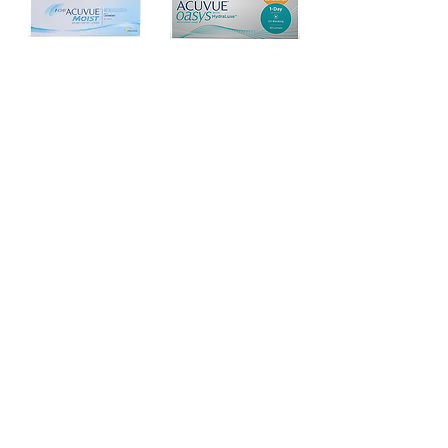
Acuvue Moist with Astigmatism
1 Day Acuvue Oasys with Astigmatism
$57.00
$63.00
إضافة إلى العربة
إضافة إلى العربة
8
1
/
الهاتف:
+65 9858 1308
تبوك:
Sin Ming Plaza، # 01-18، 6 Sin Ming Rd،